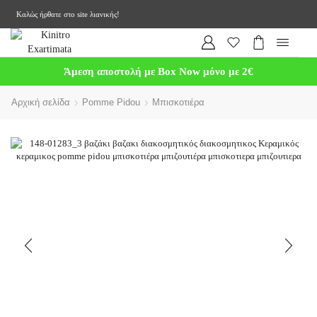
Καλώς ήρθατε στο site λιανικής!
Άμεση αποστολή με Box Now μόνο με 2€
Αρχική σελίδα
Pomme Pidou
Μπισκοτιέρα