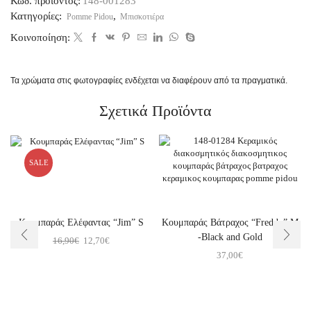
Κωδ. προϊόντος:
148-001283
Κατηγορίες:
,
Pomme Pidou
Μπισκοτιέρα
Κοινοποίηση:
Τα χρώματα στις φωτογραφίες ενδέχεται να διαφέρουν από τα πραγματικά.
Σχετικά Προϊόντα
SALE
Κουμπαράς Ελέφαντας “Jim” S
Κουμπαράς Βάτραχος “Freddy” M
-Black and Gold
16,90
€
12,70
€
37,00
€