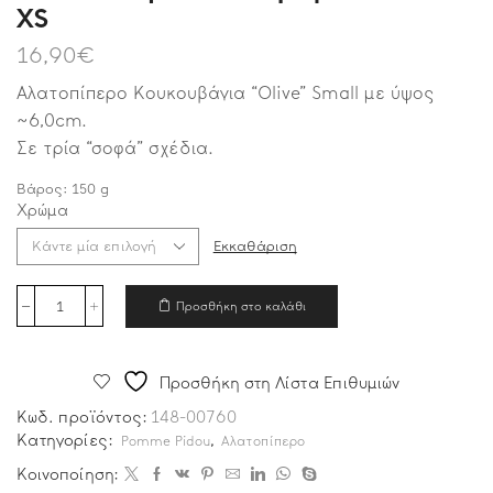
XS
16,90
€
Αλατοπίπερο Κουκουβάγια “Olive” Small με ύψος
~6,0cm.
Σε τρία “σοφά” σχέδια.
Βάρος:
150
g
Χρώμα
Εκκαθάριση
Προσθήκη στο καλάθι
Προσθήκη στη Λίστα Επιθυμιών
Κωδ. προϊόντος:
148-00760
Κατηγορίες:
,
Pomme Pidou
Αλατοπίπερο
Κοινοποίηση: