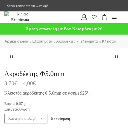
Καλώς ήρθατε στο site λιανικής!
Άμεση αποστολή με Box Now μόνο με 2€
Αρχική σελίδα
Εξαρτήματα
Ακροδέκτες - Τελειώματα
Κλειστοί
Ακροδέκτης Φ5.0mm
3,70
€
–
4,00
€
Κλειστός ακροδέκτης Φ5.0mm σε ασήμι 925°.
Βάρος:
0.67
g
Επιμετάλλωση
Εκκαθάριση